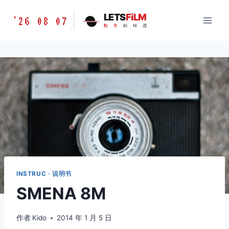
跳
胶
LETS
FiLM
'26 08 07
到
胶
片
的
味
道
片
内
的
容
味
道
LETSFILM
INSTRUC · 说明书
SMENA 8M
作者
Kido
2014 年 1 月 5 日