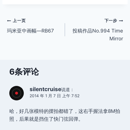
文
上一页
下一步
玛米亚中画幅—RB67
投稿作品No.994 Time
章
Mirror
导
航
6条评论
silentcruise
说道：
2014 年 1 月 7 日 上午 7:52
哈，好几张模特的摆拍都错了，这右手握法拿8M拍
照，后果就是挡住了快门弦回弹。