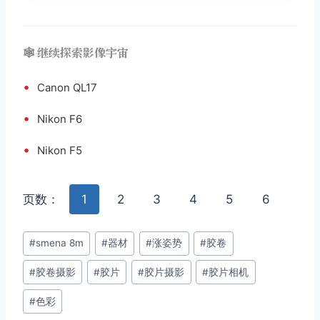
取消
搜索
🕸️ 继续探索影像宇宙
•
Canon QL17
•
Nikon F6
•
Nikon F5
页数：
1
2
3
4
5
6
文
#
smena 8m
#
器材
#
涨姿势
#
胶卷
章
#
胶卷摄影
#
胶片
#
胶片摄影
#
胶片相机
标
签：
#
色彩