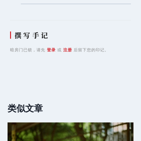
撰 写 手 记
暗房门已锁，请先
登录
或
注册
后留下您的印记。
类似文章