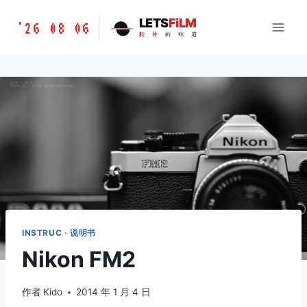
跳
胶
LETS
FiLM
'26 08 06
到
胶
片
的
味
道
片
内
的
容
味
道
LETSFILM
INSTRUC · 说明书
Nikon FM2
作者
Kido
2014 年 1 月 4 日