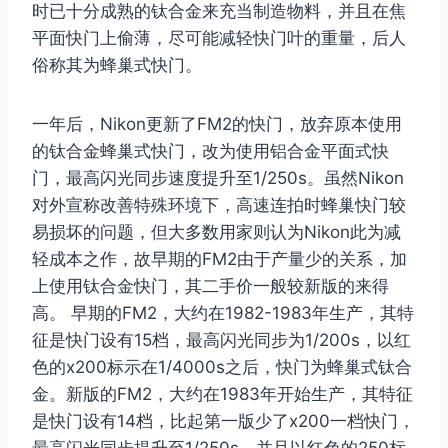
时已十分成熟的钛合金来充当制造物料，并且在焦
平面快门上偷薄，尽可能减轻快门叶的重量，后人
俗称其为蜂巢式快门。
一年后，Nikon更新了FM2的快门，放弃原本使用
的钛合金蜂巢式快门，改为使用铝合金平面式快
门，最高闪光同步速度提升至1/250s。虽然Nikon
对外宣称改善特殊环境下，高速连拍时蜂巢快门较
易损坏的问题，但大多数用家则认为Nikon此为减
轻成本之作，故早期的FM2由于产量少的关系，加
上使用钛合金快门，其二手价一般较新版的来得
高。 早期的FM2，大约在1982-1983年生产，其特
征是快门设有15档，最高闪光同步为1/200s，以红
色的x200标示在1/4000s之后，快门为蜂巢式钛合
金。新版的FM2，大约在1983年开始生产，其特征
是快门设有14档，比起第一版少了x200一档快门，
最高闪光同步提升至1/250s，并且以红色的250标