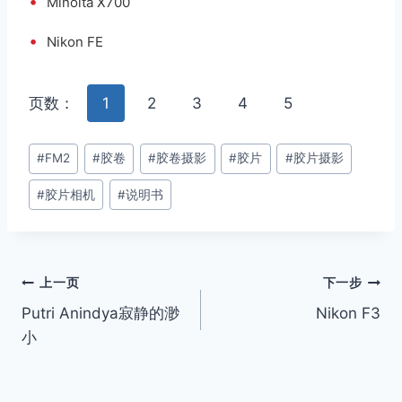
•
Minolta X700
•
Nikon FE
页数：
1
2
3
4
5
文
#
FM2
#
胶卷
#
胶卷摄影
#
胶片
#
胶片摄影
章
#
胶片相机
#
说明书
标
签：
文
上一页
下一步
Putri Anindya寂静的渺
Nikon F3
章
小
导
航