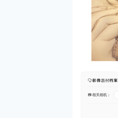
影像
器材
档案
📷 相关相机：