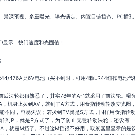
、景深预视、多重曝光、曝光锁定、内置目镜挡帘、PC插孔
ED显示，快门速度和光圈值；
；
LR44/476A类6V电池（买不到时，可用4颗LR44纽扣电池
的前后法轮都很熟悉了，其实78年的A-1就采用了前法轮。曝
A，机身上拨到AV，就到了A方式，用食指转动轮改变光圈
能不同，容易失误；若拨到TV就是S方式，同样用食指转
转到P，就是P方式了，为了防止无意转动法轮，还设有
在A，就是M挡了。不过这M挡很不好用，取景器里显示的是