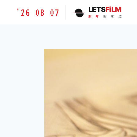
跳
胶
LETS
FiLM
'26 08 07
到
片
胶
片
的
味
道
内
的
容
味
道
LETSFILM