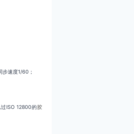
步速度1/60；
SO 12800的
胶