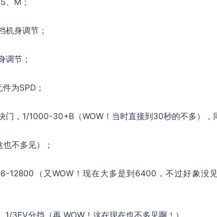
S、M；
档机身调节；
身调节；
件为SPD；
门，1/1000-30+B（WOW！当时直接到30秒的不多），同
这也不多见）；
6-12800（又WOW！现在大多是到6400，不过好象没见过I
V，1/3EV分挡（再 WOW！这在现在也不多见啊！）