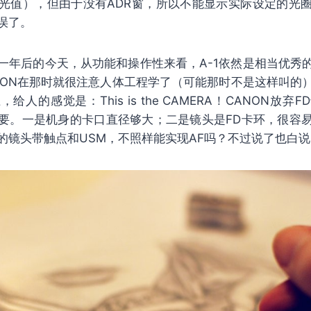
光值），但由于没有ADR窗，所以不能显示实际设定的光
误了。
一年后的今天，从功能和操作性来看，A-1依然是相当优秀的
NON在那时就很注意人体工程学了（可能那时不是这样叫的
人的感觉是：This is the CAMERA！CANON放
要。一是机身的卡口直径够大；二是镜头是FD卡环，很容
的镜头带触点和USM，不照样能实现AF吗？不过说了也白