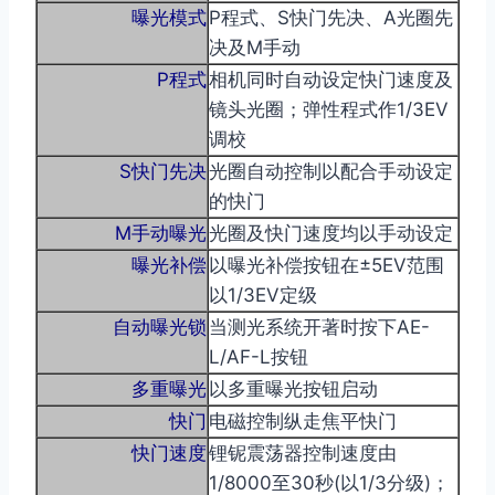
曝光模式
P程式、S快门先决、A光圈先
决及M手动
P程式
相机同时自动设定快门速度及
镜头光圈；弹性程式作1/3EV
调校
S快门先决
光圈自动控制以配合手动设定
的快门
M手动曝光
光圈及快门速度均以手动设定
曝光补偿
以曝光补偿按钮在±5EV范围
以1/3EV定级
自动曝光锁
当测光系统开著时按下AE-
L/AF-L按钮
多重曝光
以多重曝光按钮启动
快门
电磁控制纵走焦平快门
快门速度
锂铌震荡器控制速度由
1/8000至30秒(以1/3分级)；