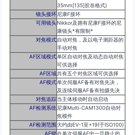
35mm[135]
胶卷
格式)
镜头接环
尼康F接环
可用镜头
Nikkor及拥有尼康F接环的尼
康镜头*有限制*
对焦模式
自动对焦，及以电子测距器的
手动对焦
AF区域模式
单区自动对焦及动态自动对焦
可供选择
AF区域
共有五个对焦区域可供选择
AF模式
单次伺服AF备有对焦先决，
及连续伺服AF备有拍摄先决
对焦追踪
当主体移动时自动启动
AF检测系统
尼康Multi-CAM1300自动对
焦模件
AF检测范围
大约由EV-1至+19(于ISO100)
AF锁
在单次伺服AF中一旦静止的