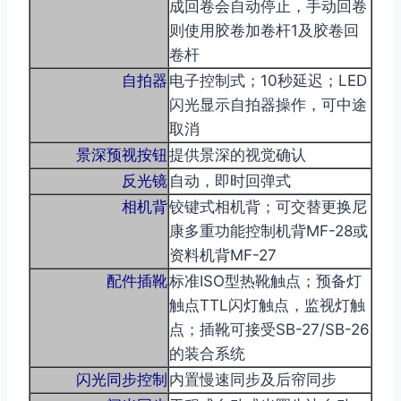
成回卷会自动停止，手动回卷
则使用胶卷加卷杆1及胶卷回
卷杆
自拍器
电子控制式；10秒延迟；LED
闪光显示自拍器操作，可中途
取消
景深预视按钮
提供景深的视觉确认
反光镜
自动，即时回弹式
相机背
铰键式相机背；可交替更换尼
康多重功能控制机背MF-28或
资料机背MF-27
配件插靴
标准ISO型热靴触点；预备灯
触点TTL闪灯触点，监视灯触
点；插靴可接受SB-27/SB-26
的装合系统
闪光同步控制
内置慢速同步及后帘同步