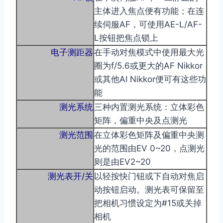
主体进入焦点便有功能；在连
续伺服AF，可使用AE-L/AF-
L按钮把焦点锁上
电子测距器
在手动对焦模式中使用最大光
圈为f/5.6或更大的AF Nikkor
或其他AI Nikkor便可有这些功
能
测光系统
三种内置测光系统：立体彩色
矩阵，偏重中央及点测光
测光范围
在立体彩色矩阵及偏重中央测
光的范围由EV 0~20，点测光
则是由EV2~20
测光表开/关
以轻按快门钮或下自动对焦启
动按钮启动。测光表可保留至
把相机习惯设定为#15或关掉
相机