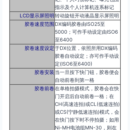
指示及个人计算机连系标记
LCD显示屏照明
转动旋钮开动液晶显示屏照明
胶卷速度范围
DX编码胶卷由ISO25至
5000；可作手动设定由ISO6
至6400
胶卷速度设定
于DX位置，依照所用DX编码
胶卷自动设定；亦可作手动设
定(ISO6至6400)
胶卷安装
当一旦按下快门钮，胶卷便会
自动前卷到第一格
胶卷前卷
在单格拍摄模式，胶卷会在快
门开启后自动前卷一格；在
CH(高速连拍)或CL(低速连拍)
或CS(宁静低速连拍)模式，会
在快门按下时不停拍摄；如用
Ni-MH电池组MN-30，则在