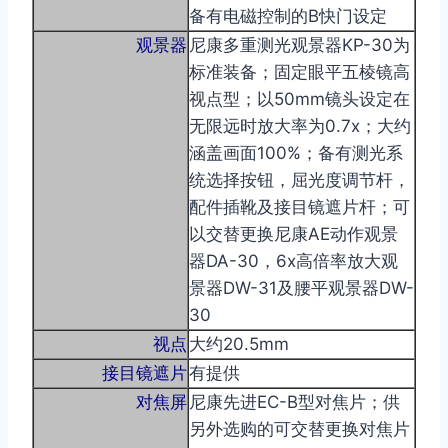
备有电磁控制的B快门设定
观景器
尼康多重测光观景器KP-30为
标准装备；固定眼平五棱镜高
视点型；以50mm镜头设定在
无限远时放大率为0.7x；大约
涵盖画面100%；备有测光系
统选择按钮，屈光度调节杆，
配件插靴及接目镜遮片杆；可
以交替更换尼康AE动作观景
器DA-30，6x高倍率放大观
景器DW-31及腰平观景器DW-
30
视点
大约20.5mm
接目镜遮片
有提供
对焦屏
尼康先进EC-B型对焦片；供
另外选购的可交替更换对焦片