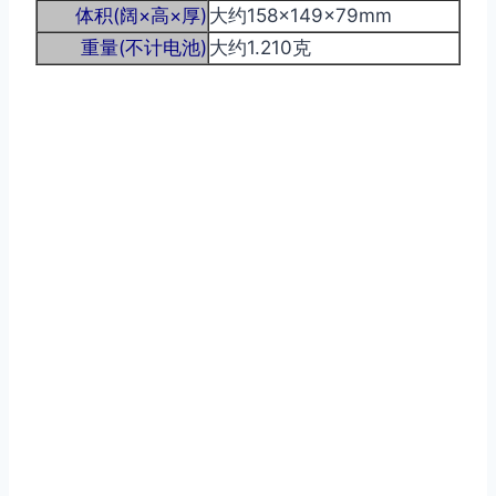
体积(阔×高×厚)
大约158×149×79mm
重量(不计电池)
大约1.210克