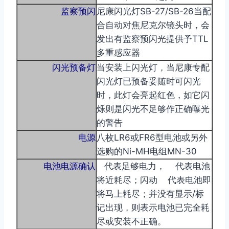
监察预闪
尼康闪光灯SB-27/SB-26当配
合自动对焦尼克尔镜头时，会
发出有监察预闪光提供予TTL
多重感应器
闪光预备灯
当安装上闪光灯，当尼康专配
闪光灯已预备妥随时可闪光
时，此灯会亮起红色，如它闪
烁则是闪光不足够作正确曝光
的警告
电源
八枚LR6或FR6型电池或另外
选购的Ni-MH电组MN-30
电池电源确认
代表足够电力， 代表电池
将近耗尽；闪动 代表电池即
将马上耗尽；并没有显示/标
记出现，则表示电池已完全耗
尽或安装不正确。