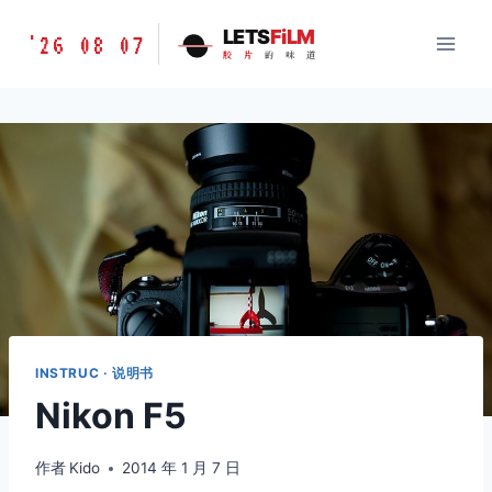
跳
胶
LETS
FiLM
'26 08 07
到
胶
片
的
味
道
片
内
的
容
味
道
LETSFILM
INSTRUC · 说明书
Nikon F5
作者
Kido
2014 年 1 月 7 日