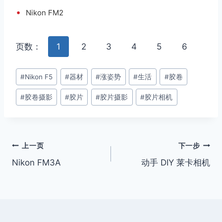
•
Nikon FM2
页数：
1
2
3
4
5
6
文
#
Nikon F5
#
器材
#
涨姿势
#
生活
#
胶卷
章
#
胶卷摄影
#
胶片
#
胶片摄影
#
胶片相机
标
签：
文
上一页
下一步
Nikon FM3A
动手 DIY 莱卡相机
章
导
航