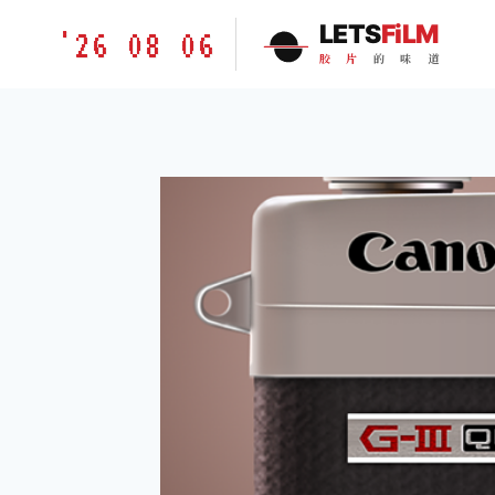
跳
胶
LETS
FiLM
'26 08 06
到
片
胶
片
的
味
道
内
的
容
味
道
LETSFILM