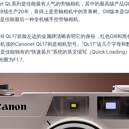
net QL系列是佳能最有人气的旁轴相机，其中的最高级产品QL
续生产20年，算得上是旁轴相机中的常青树。GIII版本是Q
产，是佳能最后一种全机械手控旁轴相机。
et GIII QL17前脸左边的金属牌清晰表明它的身份，红色GIII
顶的Canonet QL17则是相机型号。“QL17”这几个字母
佳能独有的“快速装片”系统的英文缩写（Quick Loading
圈为F1.7。