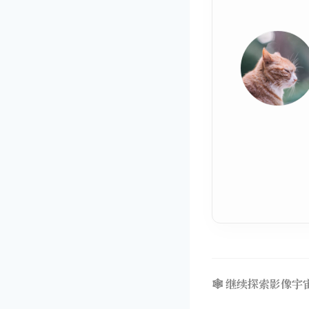
🕸️ 继续探索影像宇