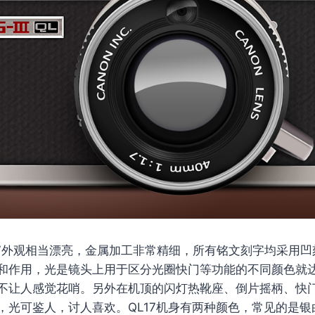
III QL17外观相当漂亮，金属加工非常精细，所有铭文刻字均采
和作用，光是镜头上用于区分光圈快门等功能的不同颜色就
不让人感觉花哨。另外在机顶的闪灯热靴座、倒片摇柄、快
，光可鉴人，讨人喜欢。QL17机身有两种颜色，常见的是