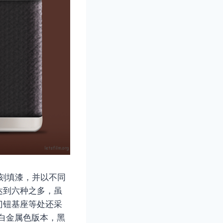
用凹刻填漆，并以不同
达到六种之多，虽
门钮基座等处还采
银白金属色版本，黑