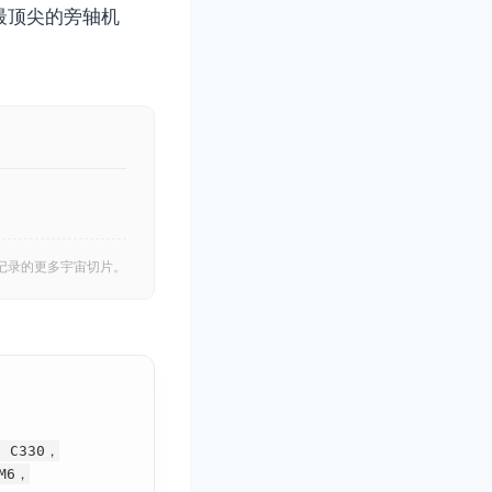
最顶尖的旁轴机
记录的更多宇宙切片。
a C330，
 M6，