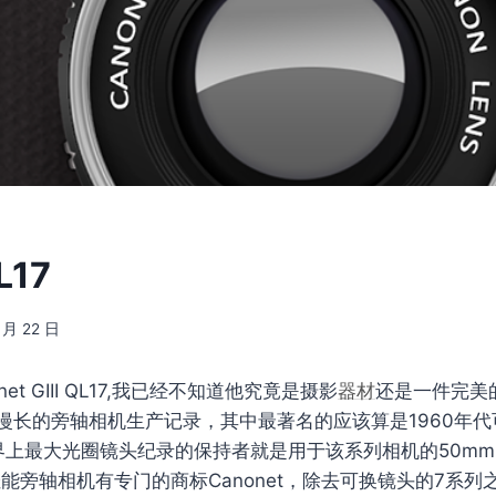
L17
1 月 22 日
nonet GIII QL17,我已经不知道他究竟是摄影
器材
还是一件完美
漫长的旁轴相机生产记录，其中最著名的应该算是1960年代可
界上最大光圈镜头纪录的保持者就是用于该系列相机的50mmF
佳能旁轴相机有专门的商标Canonet，除去可换镜头的7系