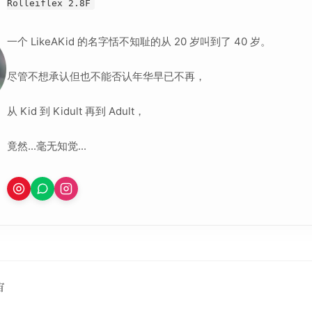
Rolleiflex 2.8F
一个 LikeAKid 的名字恬不知耻的从 20 岁叫到了 40 岁。
尽管不想承认但也不能否认年华早已不再，
从 Kid 到 Kidult 再到 Adult，
竟然...毫无知觉...
宙