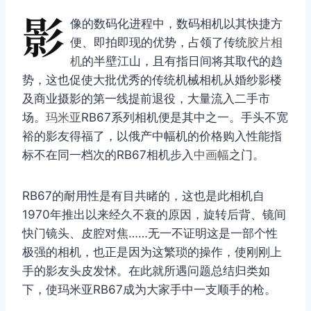
影
像的数码化进程中，数码相机以其快捷方
便、即拍即现的优势，占领了传统
胶片相
机
的半壁江山，且有指日间将其取代的趋
势，这也促使大批优秀的传统机械相机从婚纱影楼
及商业摄影的第一线提前退役，大量流入二手市
场。
玛米亚
RB67系列相机便是其中之一。手头不宽
裕的影友得福了，以俄产中幅机的价格购入性能指
标不在同一档次的RB67相机步入
中画幅
之门。
RB67的耐用性是有目共睹的，这也是此相机自
1970年推出以来经久不衰的原因，旋转后背、镜间
快门镜头、皮腔对焦……无一不证明这是一部个性
极强的相机，也正是因为这繁琐的操作，使刚刚上
手的影友头皮发怵。在此就所遇问题总结归类如
下，使玛米亚RB67成为大家手中一支顺手的枪。