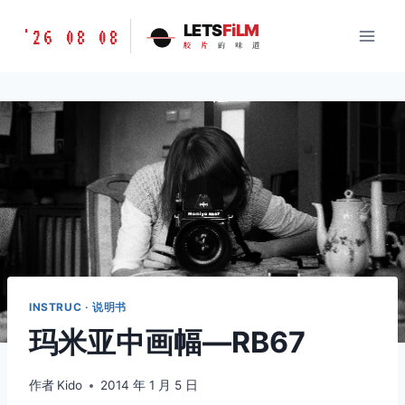
跳
胶
LETS
FiLM
'26 08 08
到
胶
片
的
味
道
片
内
的
容
味
道
LETSFILM
INSTRUC · 说明书
玛米亚中画幅—RB67
作者
Kido
2014 年 1 月 5 日