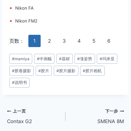
•
Nikon FA
•
Nikon FM2
页数：
1
2
3
4
5
6
文
#
mamiya
#
中画幅
#
器材
#
涨姿势
#
玛米亚
章
#
胶卷摄影
#
胶片
#
胶片摄影
#
胶片相机
标
签：
#
说明书
文
上一页
下一步
Contax G2
SMENA 8M
章