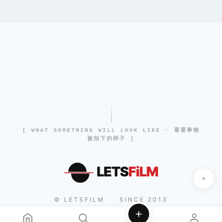
[ WHAT SOMETHING WILL LOOK LIKE · 看看事物
被拍下的样子 ]
LETS
FiLM
© LETSFILM
SINCE 2013
|