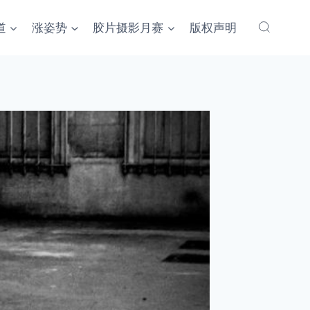
道
涨姿势
胶片摄影月赛
版权声明