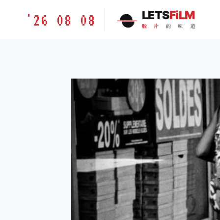
跳
胶
LETS
FiLM
'26 08 08
到
片
胶
片
的
味
道
内
的
容
味
道
LETSFILM