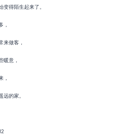
始变得陌生起来了。
多，
常来做客，
些暖意，
来，
遥远的家。
2