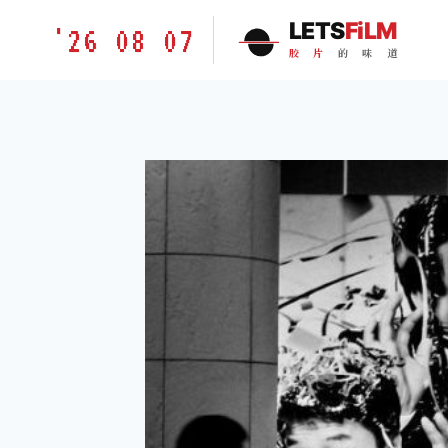
跳
胶
LETS
FiLM
'26 08 07
到
片
胶
片
的
味
道
内
的
容
味
道
LETSFILM