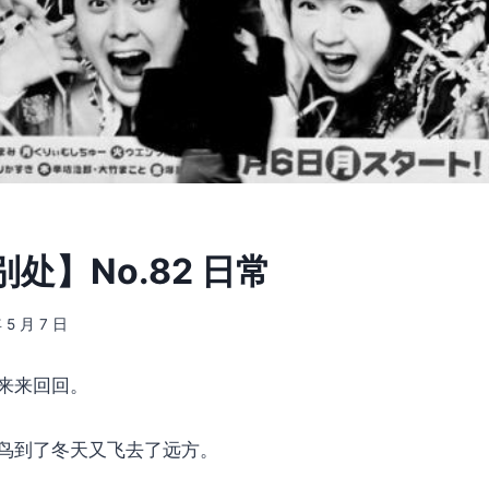
处】No.82 日常
 5 月 7 日
来来回回。
鸟到了冬天又飞去了远方。