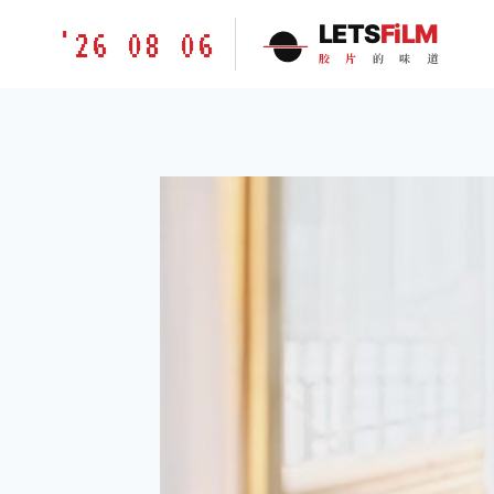
跳
胶
LETS
FiLM
'26 08 06
到
片
胶
片
的
味
道
内
的
容
味
道
LETSFILM