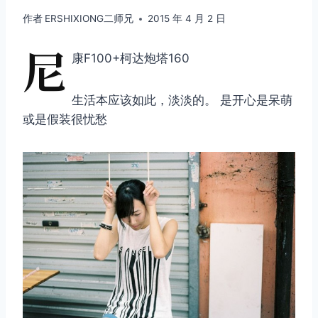
作者
ERSHIXIONG二师兄
2015 年 4 月 2 日
尼
康F100+柯达炮塔160
生活本应该如此，淡淡的。 是开心是呆萌
或是假装很忧愁