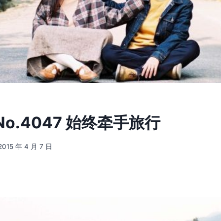
o.4047 始终牵手旅行
2015 年 4 月 7 日