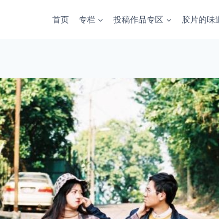
首页
专栏
投稿作品专区
胶片的味