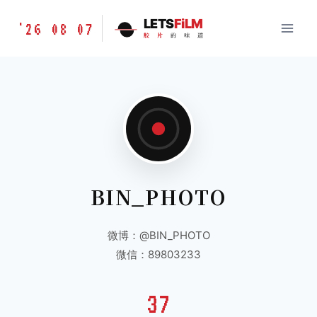
跳
胶
LETS
FiLM
'26 08 07
到
胶
片
的
味
道
片
内
的
容
味
道
LETSFILM
BIN_PHOTO
微博：@BIN_PHOTO
微信：89803233
37