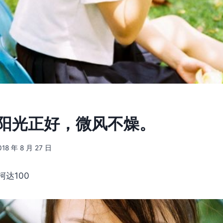
5] 阳光正好，微风不燥。
018 年 8 月 27 日
柯达100