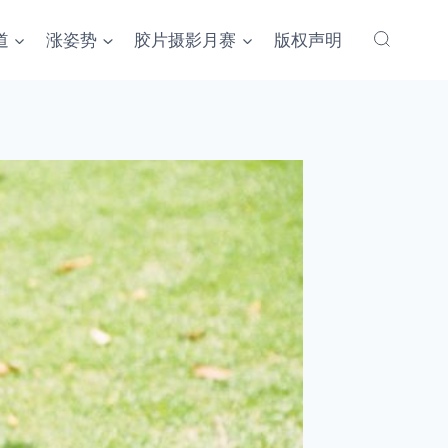
道
涨姿势
胶片摄影月赛
版权声明