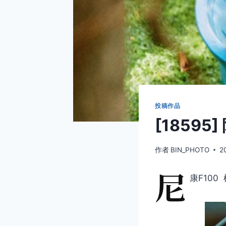
投稿作品
[1859
作者
BIN_PHOTO
2
尼
康F100 