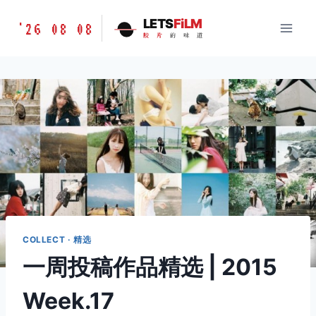
跳
胶
LETS
FiLM
'26 08 08
到
胶
片
的
味
道
片
内
的
容
味
道
LETSFILM
COLLECT · 精选
一周投稿作品精选 | 2015
Week.17