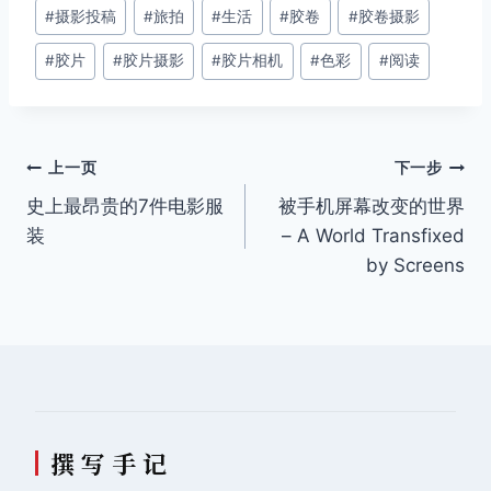
#
摄影投稿
#
旅拍
#
生活
#
胶卷
#
胶卷摄影
标
签：
#
胶片
#
胶片摄影
#
胶片相机
#
色彩
#
阅读
文
上一页
下一步
史上最昂贵的7件电影服
被手机屏幕改变的世界
章
装
– A World Transfixed
导
by Screens
航
撰 写 手 记