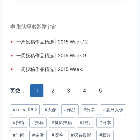
🕸️ 继续探索影像宇宙
•
一周投稿作品精选 | 2015 Week.12
•
一周投稿作品精选 | 2015 Week.9
•
一周投稿作品精选 | 2015 Week.1
页数：
1
2
3
4
5
文
#
Leica R6.2
#
人像
#
作品
#
分享
#
夏日人像
章
#
扫街
#
投稿
#
摄影投稿
#
旅行
#
日本
标
签：
#
时间
#
生活
#
胶卷
#
胶卷摄影
#
胶片