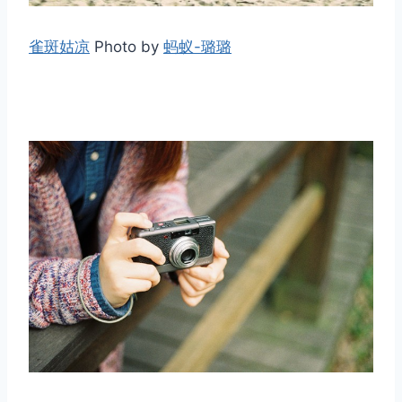
雀斑姑凉
Photo by
蚂蚁-璐璐
取消
搜索