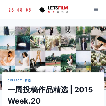
跳
胶
LETS
FiLM
'26 08 08
到
胶
片
的
味
道
片
内
的
容
味
道
LETSFILM
COLLECT · 精选
一周投稿作品精选 | 2015
Week.20