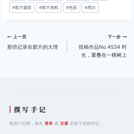
#
胶片摄影
#
胶片相机
#
色彩
#
黑白
文
上一页
下一步
那些记录在胶片的大理
投稿作品No.4534 时
章
光，重叠在一棵树上
导
航
撰 写 手 记
暗房门已锁，请先
登录
或
注册
后留下您的印记。