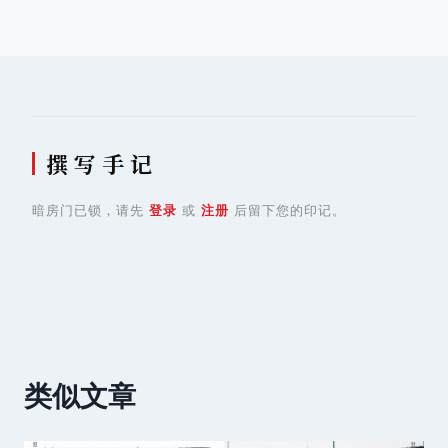
导
航
撰 写 手 记
暗房门已锁，请先
登录
或
注册
后留下您的印记。
类似文章