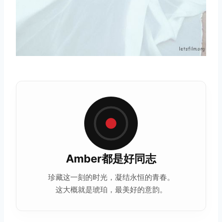
Amber都是好同志
珍藏这一刻的时光，凝结永恒的青春。
这大概就是琥珀，最美好的意韵。