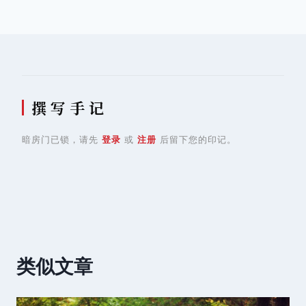
导
航
撰 写 手 记
暗房门已锁，请先
登录
或
注册
后留下您的印记。
类似文章