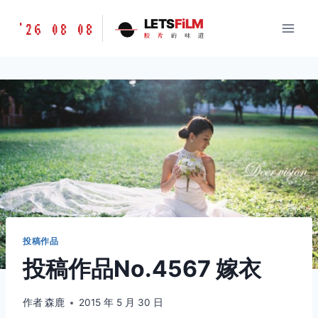
跳
胶
LETS
FiLM
'26 08 08
到
胶
片
的
味
道
片
内
的
容
味
道
LETSFILM
投稿作品
投稿作品No.4567 嫁衣
作者
森鹿
2015 年 5 月 30 日