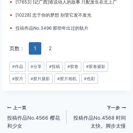
•
[17653] [记广西]谁说动人的故事 只配发生在北上广
•
[10228] 忠于你的梦想 别管它发不发光
•
投稿
作品No.3496 那些年出过的轨片
页数：
1
2
文
#
作品
#
分享
#
投稿
#
胶卷
#
胶卷摄影
章
#
胶片
#
胶片摄影
#
胶片相机
#
色彩
标
签：
文
上一页
下一步
投稿作品No.4566 樱花
投稿作品No.4568 时间
章
和少女
太快。脚步太慢