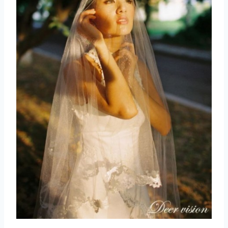
取消
搜索