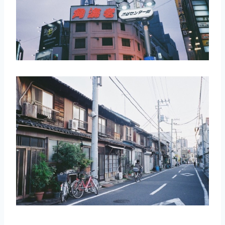
取消
搜索