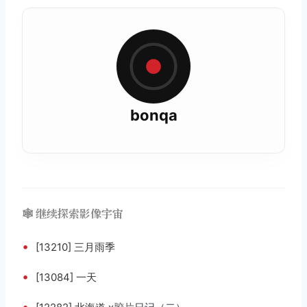
bonqa
🕸️ 继续探索影像宇宙
•
[13210] 三月雨季
•
[13084] 一天
•