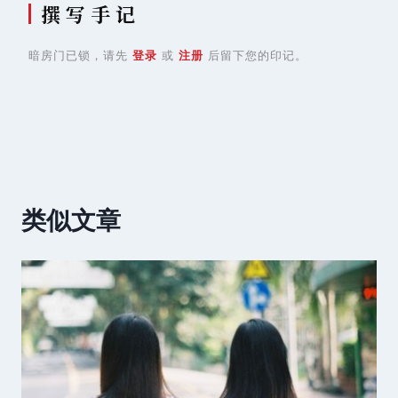
撰 写 手 记
暗房门已锁，请先
登录
或
注册
后留下您的印记。
类似文章