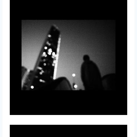
取消
搜索