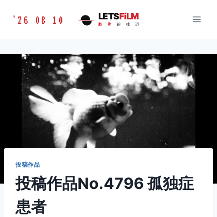
跳
胶
LETS
FiLM
'26 08 10
到
胶
片
的
味
道
片
内
的
容
味
道
LETSFILM
投稿作品
投稿作品No.4796 孤独症
患者