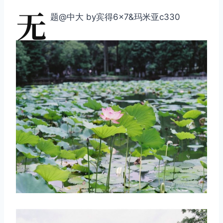
无
题@中大 by宾得6×7&玛米亚c330