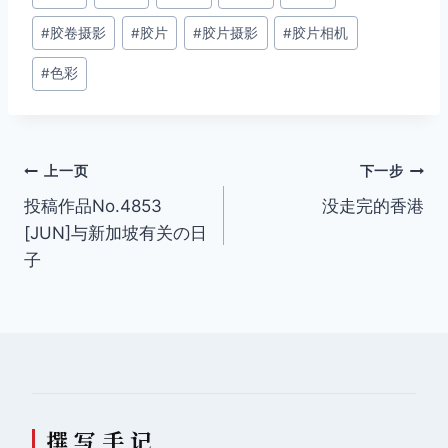
章
#
胶卷摄影
#
胶片
#
胶片摄影
#
胶片相机
标
签：
#
色彩
文
上一页
下一步
投稿作品No.4853
没走完的香港
章
[JUN]与新加坡有关の日
导
子
航
撰 写 手 记