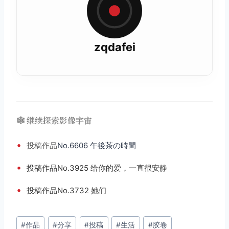
zqdafei
🕸️ 继续探索影像宇宙
•
投稿
作品
No.6606 午後茶の時間
•
投稿作品No.3925 给你的爱，一直很安静
•
投稿作品No.3732 她们
文
#
作品
#
分享
#
投稿
#
生活
#
胶卷