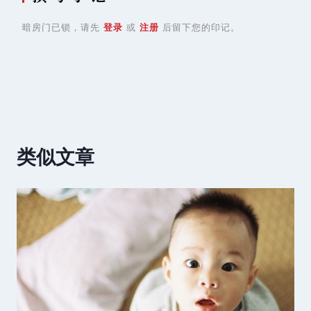
暗房门已锁，请先
登录
或
注册
后留下您的印记。
类似文章