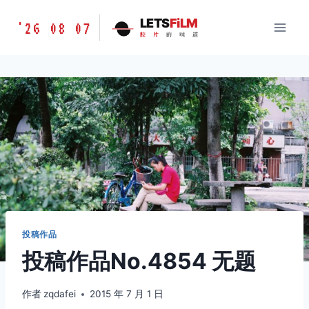
跳
胶
LETS
FiLM
'26 08 07
到
胶
片
的
味
道
片
内
的
容
味
道
LETSFILM
投稿作品
投稿作品No.4854 无题
作者
zqdafei
2015 年 7 月 1 日