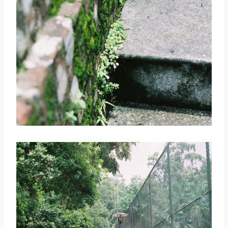
取消
搜索