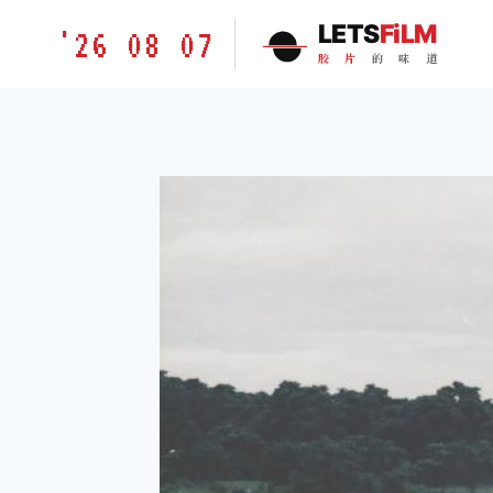
跳
胶
LETS
FiLM
'26 08 07
到
片
胶
片
的
味
道
内
的
容
味
道
LETSFILM