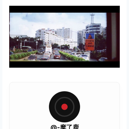
取消
搜索
@-糜了鹿