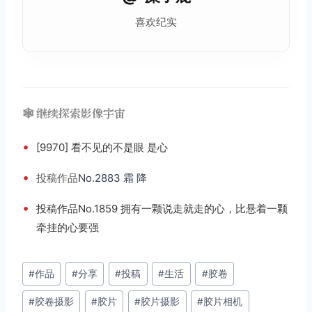
喜欢纪实
🕸️ 继续探索影像宇宙
•
[9970] 看不见的不是眼 是心
•
投稿
作品
No.2883 霜 降
•
投稿作品No.1859 拥有一颗说走就走的心，比悬着一颗
牵挂的心要强
文
#
作品
#
分享
#
投稿
#
生活
#
胶卷
章
#
胶卷摄影
#
胶片
#
胶片摄影
#
胶片相机
标