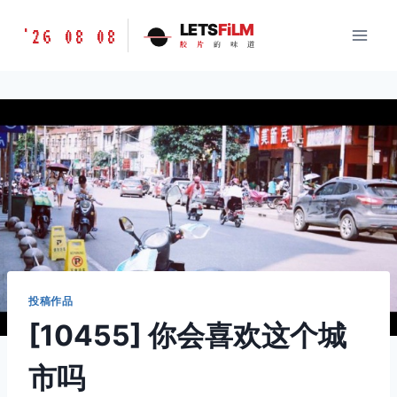
跳
胶
LETS
FiLM
'26 08 08
到
胶
片
的
味
道
片
内
的
容
味
道
LETSFILM
投稿作品
[10455] 你会喜欢这个城
市吗