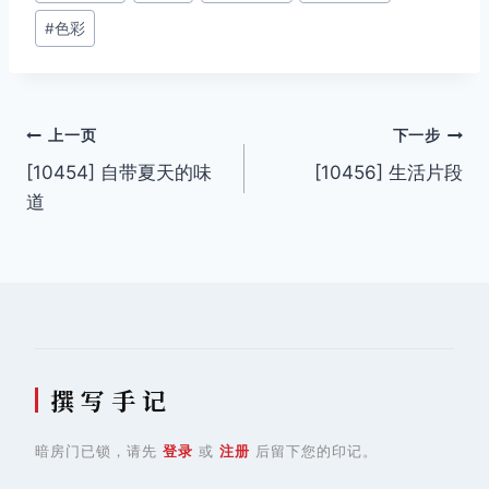
签：
#
色彩
文
上一页
下一步
[10454] 自带夏天的味
[10456] 生活片段
章
道
导
航
撰 写 手 记
暗房门已锁，请先
登录
或
注册
后留下您的印记。