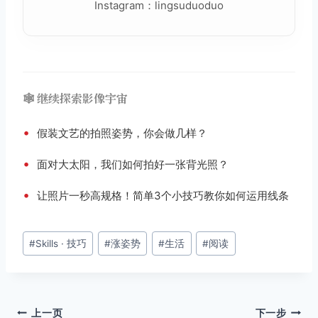
Instagram：lingsuduoduo
🕸️ 继续探索影像宇宙
•
假装文艺的拍照姿势，你会做几样？
•
面对大太阳，我们如何拍好一张背光照？
•
让照片一秒高规格！简单3个小技巧教你如何运用线条
文
#
Skills · 技巧
#
涨姿势
#
生活
#
阅读
章
标
签：
文
上一页
下一步