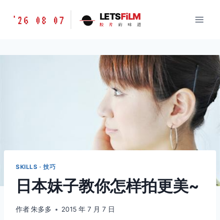
跳
胶
LETS
FiLM
'26 08 07
到
胶
片
的
味
道
片
内
的
容
味
道
LETSFILM
SKILLS · 技巧
日本妹子教你怎样拍更美~
作者
朱多多
2015 年 7 月 7 日