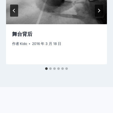
舞台背后
作者
Kido
2016 年 3 月 18 日