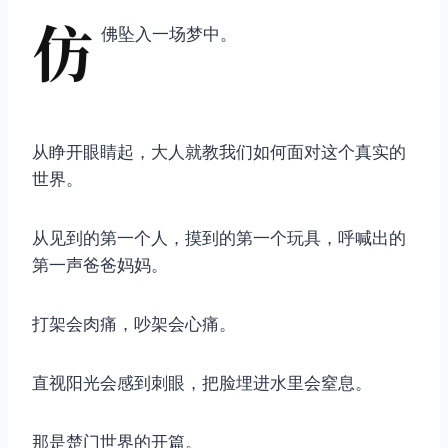
仿
佛坠入一场梦中。
从睁开眼睛起，大人就教我们如何面对这个真实的
世界。
从见到的第一个人，摸到的第一个玩具，呼喊出的
第一声爸爸妈妈。
打架会肉痛，吵架会心痛。
直视阳光会感到刺眼，把脸埋进水里会窒息。
那是楚门世界的开篇。