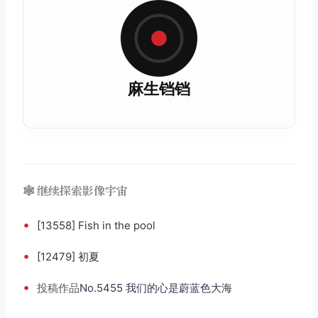
麻生铛铛
🕸️ 继续探索影像宇宙
•
[13558] Fish in the pool
•
[12479] 初夏
•
投稿
作品
No.5455 我们的心是蔚蓝色大海