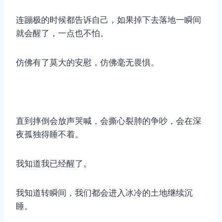
连蹦极的时候都告诉自己，如果掉下去落地一瞬间
就会醒了，一点也不怕。
仿佛有了莫大的安慰，仿佛毫无畏惧。
直到摔倒会放声哭喊，会撕心裂肺的争吵，会在深
夜孤独得睡不着。
我知道我已经醒了。
我知道转瞬间，我们都会进入冰冷的土地继续沉
睡。