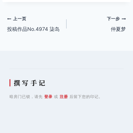
文
上一页
下一步
投稿作品No.4974 柒岛
仲夏梦
章
导
航
撰 写 手 记
暗房门已锁，请先
登录
或
注册
后留下您的印记。