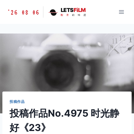
跳
胶
LETS
FiLM
'26 08 06
到
胶
片
的
味
道
片
内
的
容
味
道
LETSFILM
投稿作品
投稿作品No.4975 时光静
好《23》