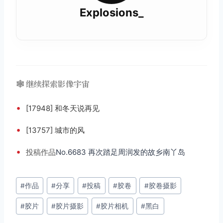
Explosions_
🕸️ 继续探索影像宇宙
•
[17948] 和冬天说再见
•
[13757] 城市的风
•
投稿
作品
No.6683 再次踏足周润发的故乡南丫岛
文
#
作品
#
分享
#
投稿
#
胶卷
#
胶卷摄影
章
#
胶片
#
胶片摄影
#
胶片相机
#
黑白
标
签：