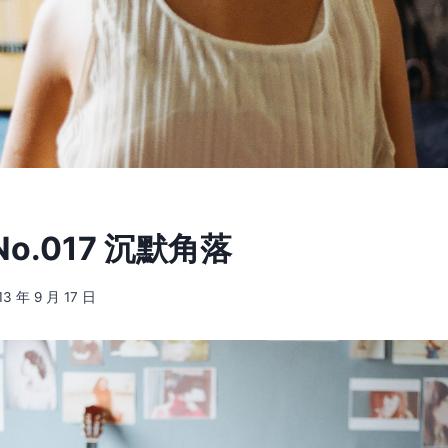
o.017 沉默角落
13 年 9 月 17 日