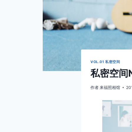
VOL.01 私密空间
私密空间N
作者
来福照相馆
20