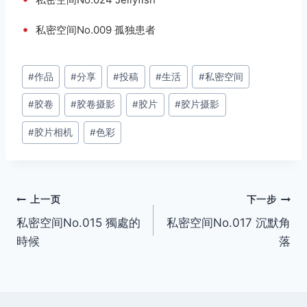
•
私密空间No.009 孤独患者
文
#
作品
#
分享
#
投稿
#
生活
#
私密空间
章
#
胶卷
#
胶卷摄影
#
胶片
#
胶片摄影
标
签：
#
胶片相机
#
色彩
文
上一页
下一步
私密空间No.015 獨處的
私密空间No.017 沉默角
章
時候
落
导
航