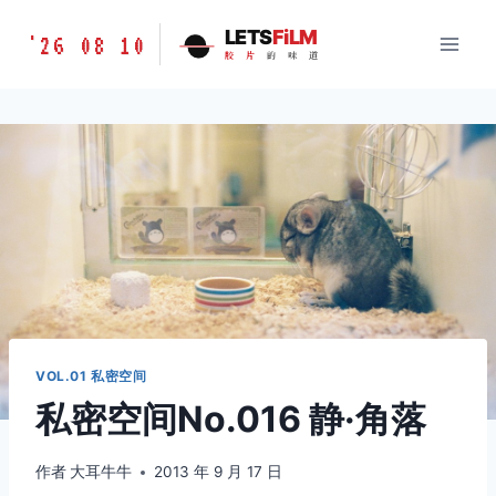
跳
胶
LETS
FiLM
'26 08 10
到
胶
片
的
味
道
片
内
的
容
味
道
LETSFILM
VOL.01 私密空间
私密空间No.016 静·角落
作者
大耳牛牛
2013 年 9 月 17 日