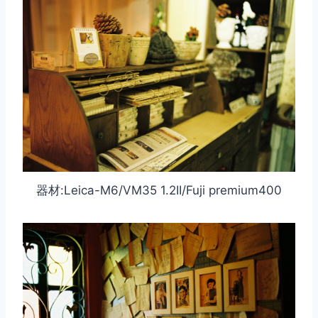
器材:Leica-M6/VM35 1.2II/Fuji premium400