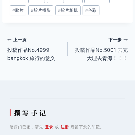
章
#
胶片
#
胶片摄影
#
胶片相机
#
色彩
标
签：
文
上一页
下一步
投稿作品No.4999
投稿作品No.5001 去完
章
bangkok 旅行的意义
大理去青海！！！
导
航
撰 写 手 记
暗房门已锁，请先
登录
或
注册
后留下您的印记。