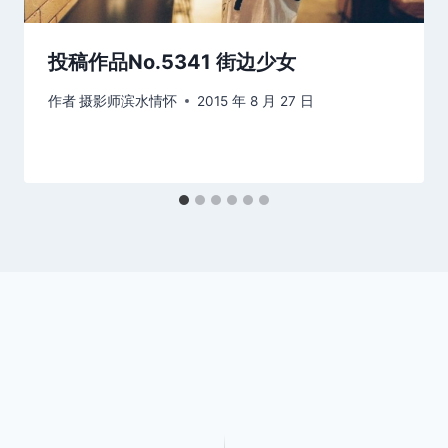
投稿作品No.5341 街边少女
作者
摄影师滨水情怀
2015 年 8 月 27 日