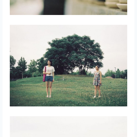
取消
搜索