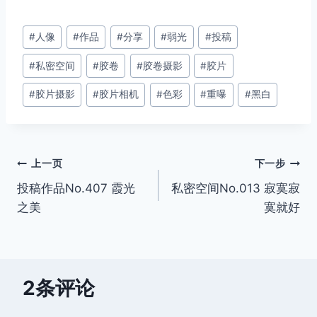
文
#
人像
#
作品
#
分享
#
弱光
#
投稿
章
#
私密空间
#
胶卷
#
胶卷摄影
#
胶片
标
签：
#
胶片摄影
#
胶片相机
#
色彩
#
重曝
#
黑白
文
上一页
下一步
投稿作品No.407 霞光
私密空间No.013 寂寞寂
章
之美
寞就好
导
航
2条评论