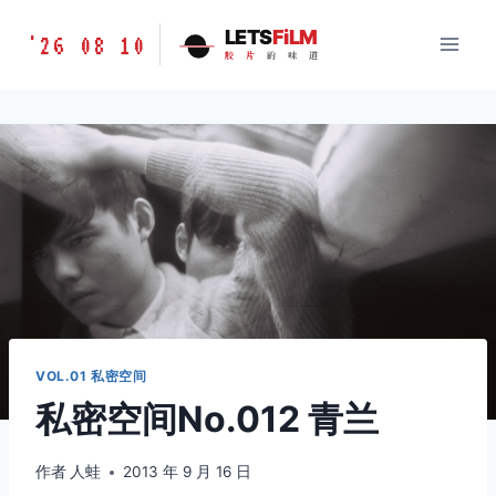
跳
胶
LETS
FiLM
'26 08 10
到
胶
片
的
味
道
片
内
的
容
味
道
LETSFILM
VOL.01 私密空间
私密空间No.012 青兰
作者
人蛙
2013 年 9 月 16 日