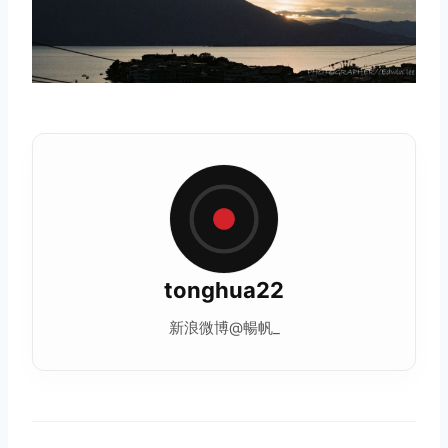
tonghua22
新浪微博@暢帆_