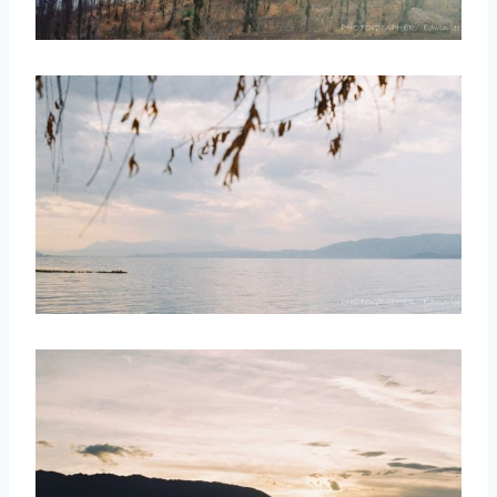
取消
搜索