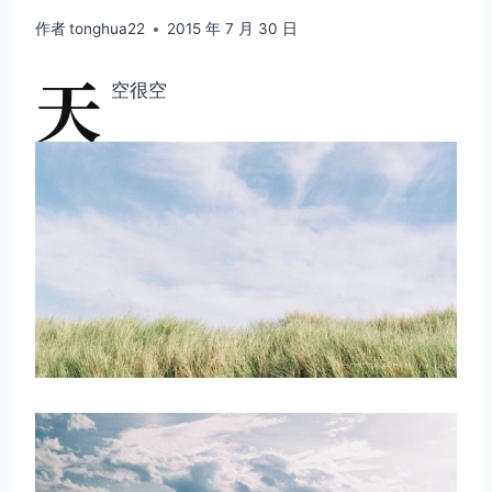
作者
tonghua22
2015 年 7 月 30 日
天
空很空