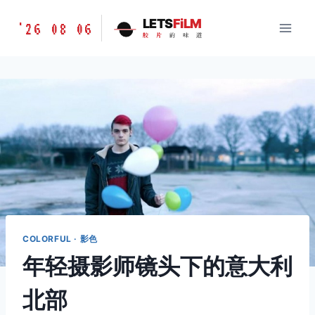
跳
胶
LETS
FiLM
'26 08 06
到
胶
片
的
味
道
片
内
的
容
味
道
LETSFILM
COLORFUL · 影色
年轻摄影师镜头下的意大利
北部