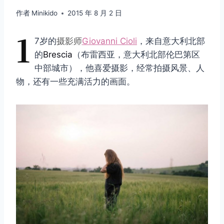
作者
Minikido
2015 年 8 月 2 日
1
7岁的
摄影师
Giovanni Cioli
，来自意大利北部
的
Brescia
（布雷西亚，意大利北部伦巴第区
中部城市），他喜爱摄影，经常拍摄风景、人
物，还有一些充满活力的画面。