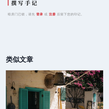
撰 写 手 记
暗房门已锁，请先
登录
或
注册
后留下您的印记。
类似文章