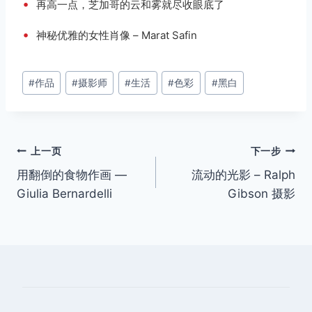
•
再高一点，芝加哥的云和雾就尽收眼底了
•
神秘优雅的女性肖像 – Marat Safin
文
#
作品
#
摄影师
#
生活
#
色彩
#
黑白
章
标
签：
文
上一页
下一步
用翻倒的食物作画 —
流动的光影 – Ralph
章
Giulia Bernardelli
Gibson 摄影
导
航