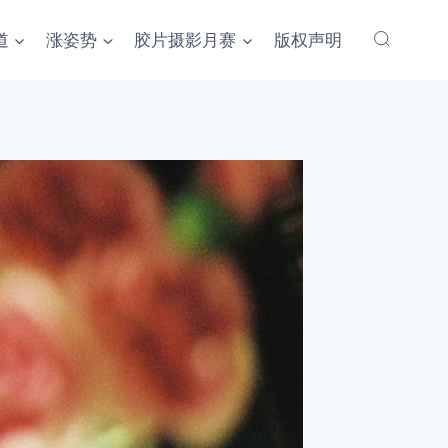
道
涨姿势
胶片摄影月赛
版权声明