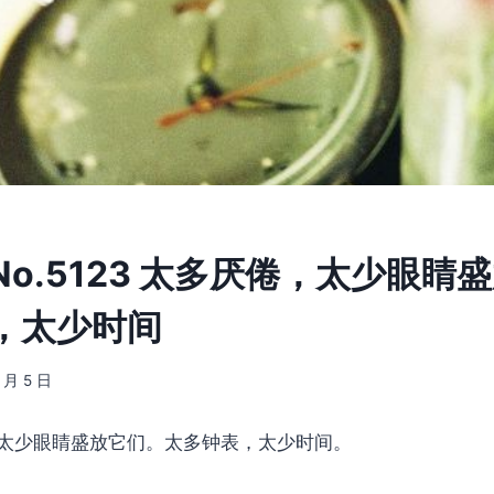
o.5123 太多厌倦，太少眼睛
，太少时间
8 月 5 日
太少眼睛盛放它们。太多钟表，太少时间。