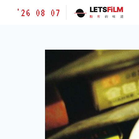
跳
胶
LETS
FiLM
'26 08 07
到
片
胶
片
的
味
道
内
的
容
味
道
LETSFILM