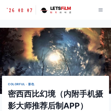
跳
胶
LETS
FiLM
'26 08 07
到
胶
片
的
味
道
片
内
的
容
味
道
LETSFILM
COLORFUL · 影色
密西西比幻境（内附手机摄
影大师推荐后制APP）