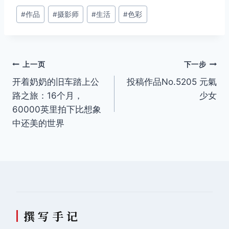
文
#
作品
#
摄影师
#
生活
#
色彩
章
标
签：
文
上一页
下一步
开着奶奶的旧车踏上公
投稿作品No.5205 元氣
章
路之旅：16个月，
少女
导
60000英里拍下比想象
中还美的世界
航
撰 写 手 记