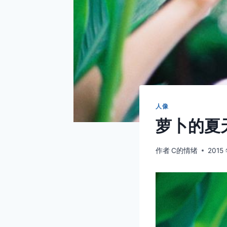
人像
萝卜的夏
作者
C的情绪
2015