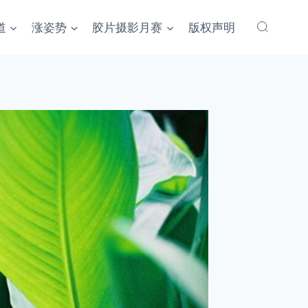
道
涨姿势
胶片摄影月赛
版权声明