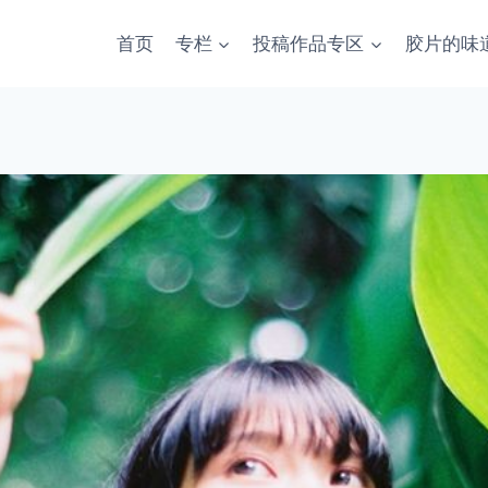
首页
专栏
投稿作品专区
胶片的味