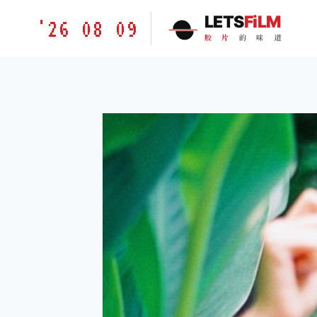
跳
胶
LETS
FiLM
'26 08 09
到
片
胶
片
的
味
道
内
的
容
味
道
LETSFILM