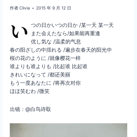
作者
Clivia
2015 年 9 月 12 日
い
つの日かいつの日か /某一天 某一天
また会えたなら/如果能再重逢
优し気な /温柔的气息
春の阳ざしの中揺れる /遍步在春天的阳光中
桜の花のように /就像樱花一样
谁よりも谁よりも /比起谁 比起谁
きれいになって /都还美丽
もう一度あなたに /将再次对你
ほほ笑むわ /微笑
出镜：@白鸟诗取