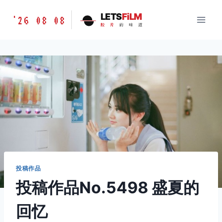
跳
胶
LETS
FiLM
'26 08 08
到
胶
片
的
味
道
片
内
的
容
味
道
LETSFILM
投稿作品
投稿作品No.5498 盛夏的
回忆