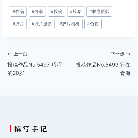
文
#
作品
#
分享
#
投稿
#
胶卷
#
胶卷摄影
章
#
胶片
#
胶片摄影
#
胶片相机
#
色彩
标
签：
文
上一页
下一步
投稿作品No.5497 巧巧
投稿作品No.5499 行在
章
的20岁
青海
导
航
撰 写 手 记