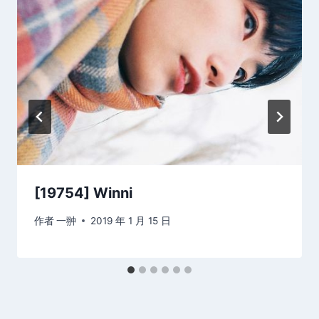
[19754] Winni
作者
一翀
2019 年 1 月 15 日