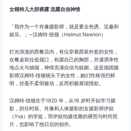
女模特儿大胆裸露 流露自信神情
「我作为一个肖像摄影师，就是要去色诱、逗趣和
娱乐。」─汉姆特‧纽顿（Helmut Newton）
灯光浪漫的西餐店内，有位穿着西装外套的女性，
在餐桌前拉低领口，袒露自己的胸部，并潇洒率性
地点火与抽烟，神情充满自信与妩媚。这是德国摄
影师汉姆特‧纽顿镜头下的女性，她们性格强烈鲜
明，丝毫不柔弱被动，反而积极展现情欲。
汉姆特‧纽顿生于1920 年，从16 岁时开始学习摄
影，担任时装、肖像和人体摄影的女摄影师伊娃
（Yva）的学徒，而伊娃拍摄优雅的裸照与时尚照
片，也影响了他日后的创作。