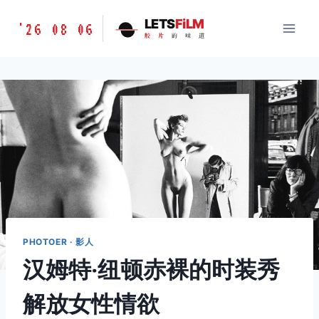
跳
胶
LETS
FiLM
'26 08 06
到
胶
片
的
味
道
片
内
的
容
味
道
LETSFILM
PHOTOER · 影人
汉姆特‧纽顿赤裸的时装秀
解放女性情欲