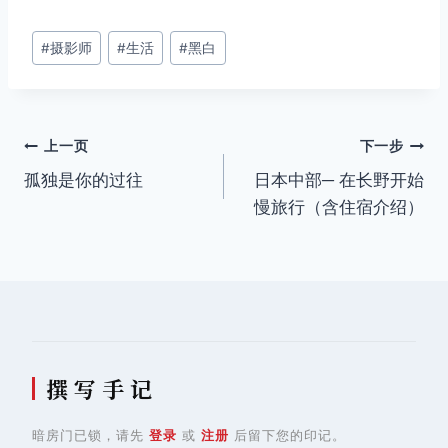
文
#
摄影师
#
生活
#
黑白
章
标
签：
文
上一页
下一步
孤独是你的过往
日本中部─ 在长野开始
章
慢旅行（含住宿介绍）
导
航
撰 写 手 记
暗房门已锁，请先
登录
或
注册
后留下您的印记。