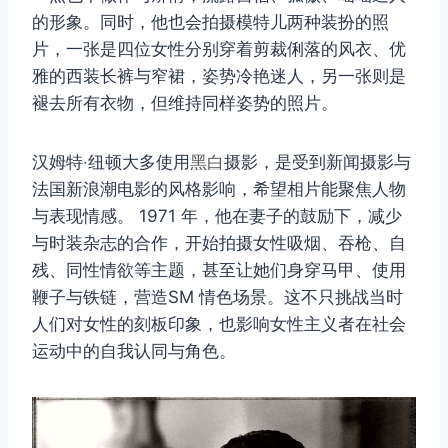
的形象。同时，他也会拍摄模特儿两种装扮的照
片，一张是四位女性分别穿着剪裁俐落的风衣、优
雅的西装长裤与窄裙，姿势冷艳迷人，另一张则是
褪去所有衣物，但维持同样姿势的照片。
汉姆特‧纽顿大多使用
黑白
摄影，是受到新闻摄影与
法国新浪潮电影的风格影响，希望相片能聚焦人物
取消
搜索
与表现情感。 1971 年，他在妻子的鼓励下，减少
与时装杂志的合作，开始拍摄女性吸烟、吞枪、自
残、同性情欲等主题，甚至让她们身穿马甲、使用
鞭子与铁链，营造SM 情色场景。这不只挑战当时
人们对女性的刻板印象，也影响女性主义者在社会
运动中的自我认同与角色。