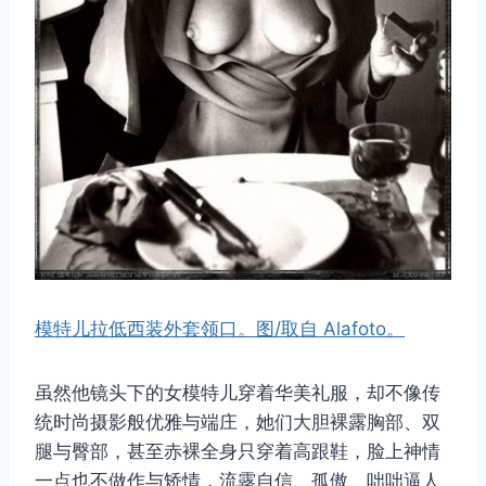
模特儿拉低西装外套领口。图/取自 Alafoto。
虽然他镜头下的女模特儿穿着华美礼服，却不像传
统时尚摄影般优雅与端庄，她们大胆裸露胸部、双
腿与臀部，甚至赤裸全身只穿着高跟鞋，脸上神情
一点也不做作与矫情，流露自信、孤傲、咄咄逼人