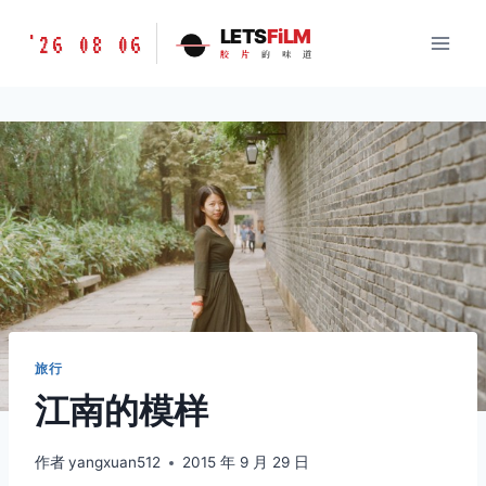
跳
胶
LETS
FiLM
'26 08 06
到
胶
片
的
味
道
片
内
的
容
味
道
LETSFILM
旅行
江南的模样
作者
yangxuan512
2015 年 9 月 29 日