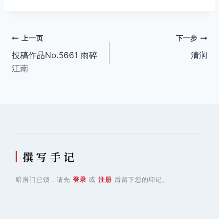
签：
文
上一页
下一步
投稿作品No.5661 雨碎
清涧
章
江南
导
航
撰 写 手 记
暗房门已锁，请先
登录
或
注册
后留下您的印记。