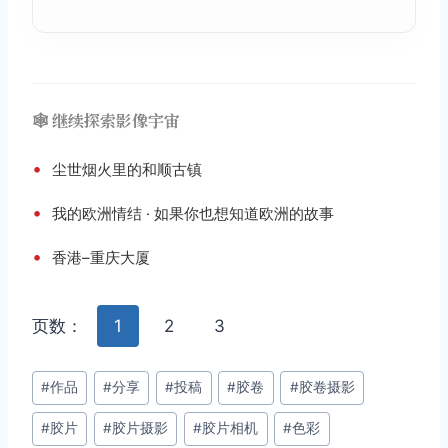
🕸️ 继续探索影像宇宙
•
尘世烟火里的和顺古镇
•
我的欧洲情结 · 如果你也想知道欧洲的故事
•
香港–重庆大厦
页数：
1
2
3
文
#
作品
#
分享
#
投稿
#
胶卷
#
胶卷摄影
章
#
胶片
#
胶片摄影
#
胶片相机
#
色彩
标