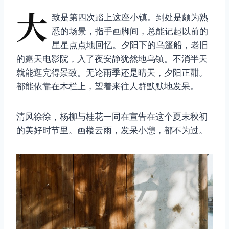
大
致是第四次踏上这座小镇。到处是颇为熟
悉的场景，指手画脚间，总能记起以前的
星星点点地回忆。夕阳下的乌篷船，老旧
的露天电影院，入了夜安静犹然地乌镇。不消半天
就能逛完得景致。无论雨季还是晴天，夕阳正酣。
都能依靠在木栏上，望着来往人群默默地发呆。
清风徐徐，杨柳与桂花一同在宣告在这个夏末秋初
的美好时节里。画楼云雨，发呆小憩，都不为过。