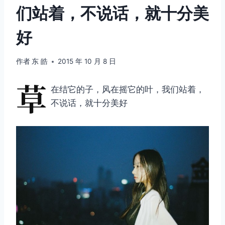
们站着，不说话，就十分美
好
作者
东 皓
2015 年 10 月 8 日
草
在结它的子，风在摇它的叶，我们站着，
不说话，就十分美好