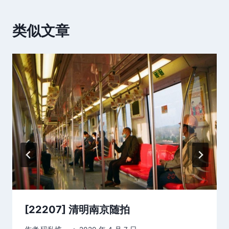
类似文章
[22207] 清明南京随拍