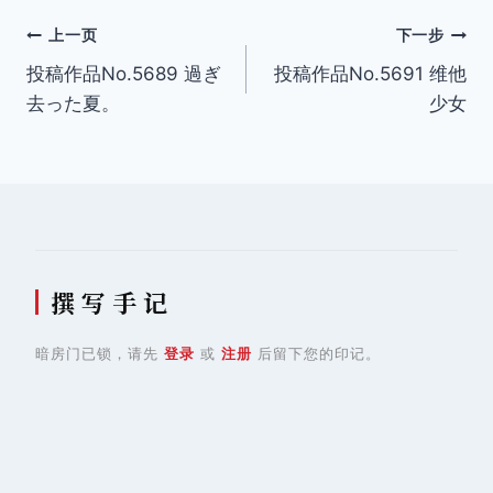
文
上一页
下一步
投稿作品No.5689 過ぎ
投稿作品No.5691 维他
章
去った夏。
少女
导
航
撰 写 手 记
暗房门已锁，请先
登录
或
注册
后留下您的印记。