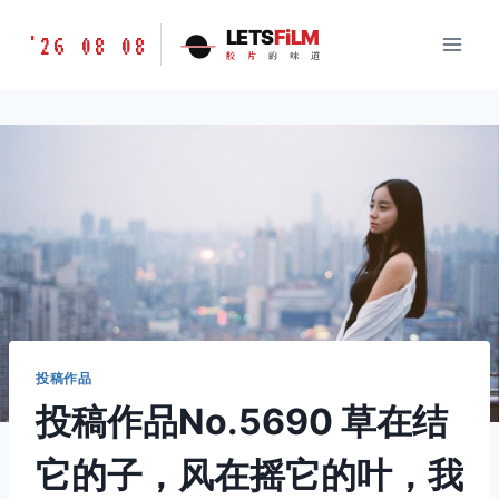
跳
胶
LETS
FiLM
'26 08 08
到
胶
片
的
味
道
片
内
的
容
味
道
LETSFILM
投稿作品
投稿作品No.5690 草在结
它的子，风在摇它的叶，我