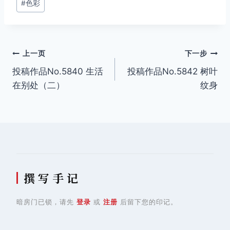
#
色彩
文
上一页
下一步
投稿作品No.5840 生活
投稿作品No.5842 树叶
章
在别处（二）
纹身
导
航
撰 写 手 记
暗房门已锁，请先
登录
或
注册
后留下您的印记。