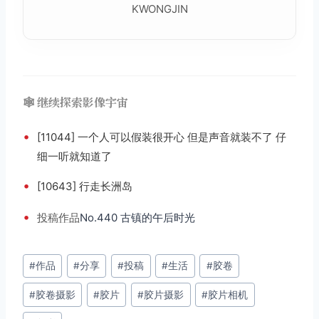
KWONGJIN
🕸️ 继续探索影像宇宙
•
[11044] 一个人可以假装很开心 但是声音就装不了 仔
细一听就知道了
•
[10643] 行走长洲岛
•
投稿
作品
No.440 古镇的午后时光
文
#
作品
#
分享
#
投稿
#
生活
#
胶卷
章
#
胶卷摄影
#
胶片
#
胶片摄影
#
胶片相机
标
签：