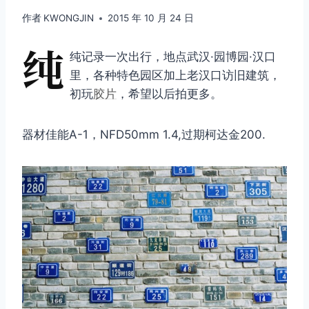
作者
KWONGJIN
2015 年 10 月 24 日
纯
纯记录一次出行，地点武汉·园博园·汉口
里，各种特色园区加上老汉口访旧建筑，
初玩
胶片
，希望以后拍更多。
器材佳能A-1，NFD50mm 1.4,过期柯达金200.