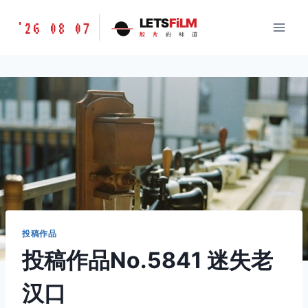
跳
胶
LETS
FiLM
'26 08 07
到
胶
片
的
味
道
片
内
的
容
味
道
LETSFILM
投稿作品
投稿作品No.5841 迷失老
汉口