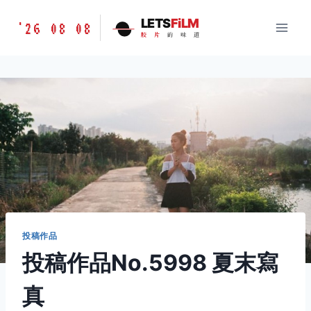
跳
胶
LETS
FiLM
'26 08 08
到
胶
片
的
味
道
片
内
的
容
味
道
LETSFILM
投稿作品
投稿作品No.5998 夏末寫
真