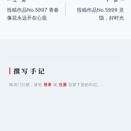
文
投稿作品No.5997 青春
投稿作品No.5999 灵
章
像花永远开在心底
隐，好时光
导
航
撰 写 手 记
暗房门已锁，请先
登录
或
注册
后留下您的印记。