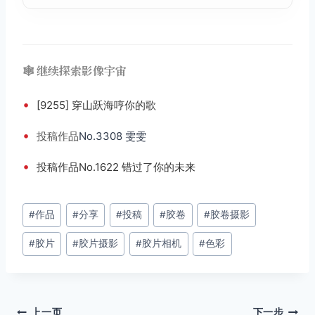
🕸️ 继续探索影像宇宙
•
[9255] 穿山跃海哼你的歌
•
投稿
作品
No.3308 雯雯
•
投稿作品No.1622 错过了你的未来
文
#
作品
#
分享
#
投稿
#
胶卷
#
胶卷摄影
章
#
胶片
#
胶片摄影
#
胶片相机
#
色彩
标
签：
上一页
下一步