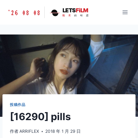
跳
胶
LETS
FiLM
'26 08 08
到
胶
片
的
味
道
片
内
的
容
味
道
LETSFILM
投稿作品
[16290] pills
作者
ARRIFLEX
2018 年 1 月 29 日