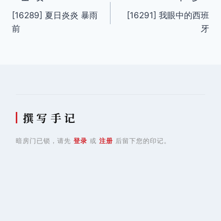
文
[16289] 夏日炎炎 暴雨
[16291] 我眼中的西班
章
前
牙
导
航
撰 写 手 记
暗房门已锁，请先
登录
或
注册
后留下您的印记。