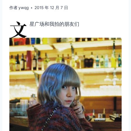
作者
ywqg
2015 年 12 月 7 日
文
星广场和我拍的朋友们