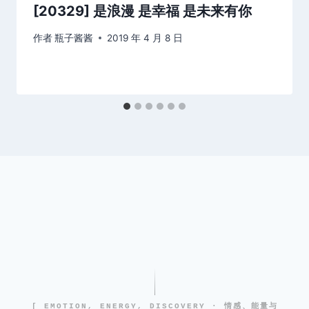
[20329] 是浪漫 是幸福 是未来有你
作者
瓶子酱酱
2019 年 4 月 8 日
[ EMOTION, ENERGY, DISCOVERY · 情感、能量与