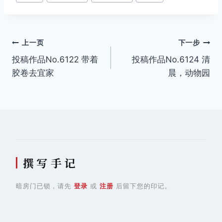
签：
文
上一页
下一步
投稿作品No.6122 带着
投稿作品No.6124 清
章
胶卷去宜家
晨，动物园
导
航
撰 写 手 记
暗房门已锁，请先
登录
或
注册
后留下您的印记。