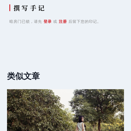
撰 写 手 记
暗房门已锁，请先
登录
或
注册
后留下您的印记。
类似文章