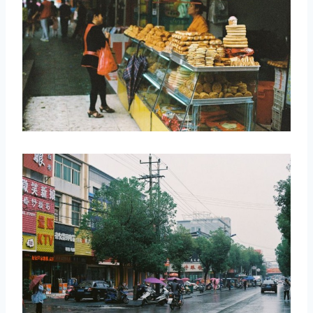
取消
搜索