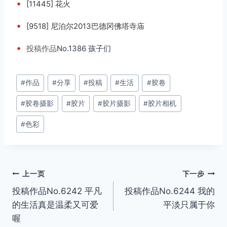
•
[11445] 花火
•
[9518] 尼泊尔2013巴德冈佛塔寺庙
•
投稿
作品
No.1386 孩子们
文
#
作品
#
分享
#
投稿
#
生活
#
胶卷
章
#
胶卷摄影
#
胶片
#
胶片摄影
#
胶片相机
标
签：
#
色彩
文
上一页
下一步
投稿作品No.6242 平凡
投稿作品No.6244 我的
章
的生活真是温柔又可爱
平淡只属于你
导
喔