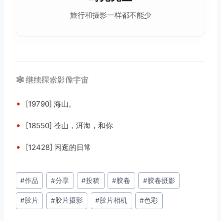
旅行和摄影一样都不能少
🕸️ 继续探索影像宇宙
•
[19790] 海山。
•
[18550] 苍山，洱海，和你
•
[12428] 闲逛的日常
文
#
作品
#
分享
#
投稿
#
胶卷
#
胶卷摄影
章
#
胶片
#
胶片摄影
#
胶片相机
#
色彩
标
签：