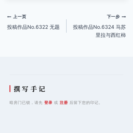
文
上一页
下一步
投稿作品No.6322 无题
投稿作品No.6324 马苏
章
里拉与西红柿
导
航
撰 写 手 记
暗房门已锁，请先
登录
或
注册
后留下您的印记。