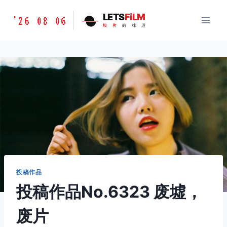
跳
胶
LETS
FiLM
'26 08 06
到
胶
片
的
味
道
片
内
的
容
味
道
LETSFILM
投稿作品
投稿作品No.6323 废墟，
废片