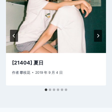
[21404] 夏日
作者
攀枝花
2019 年 9 月 4 日