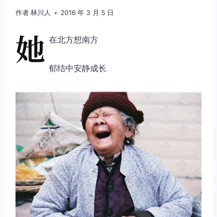
作者
林川人
2016 年 3 月 5 日
她
在北方想南方
郁结中安静成长