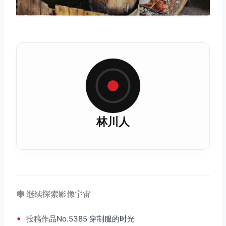
林川人
🕸️ 继续探索影像宇宙
•
投稿
作品
No.5385 穿制服的时光