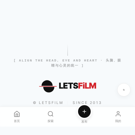
[ ALIGN THE HEAD, EYE AND HEART · 头脑、眼
睛与心灵的统一 ]
LETS
FiLM
© LETSFILM
SINCE 2013
|
首页
探索
我的
发布