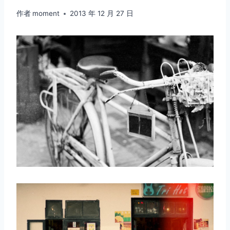
作者
moment
2013 年 12 月 27 日