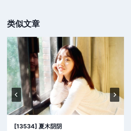
类似文章
[13534] 夏木阴阴