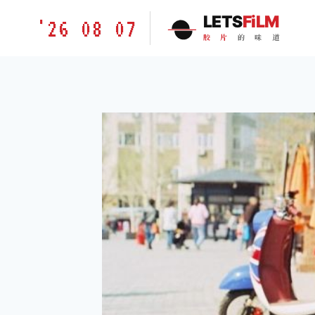
跳
胶
LETS
FiLM
'26 08 07
到
片
胶
片
的
味
道
内
的
容
味
道
LETSFILM