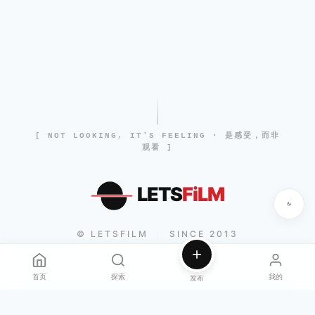
[ NOT LOOKING, IT'S FEELING · 是感受，而非
观看 ]
LETS
FiLM
© LETSFILM
SINCE 2013
|
首页
探索
我的
发布