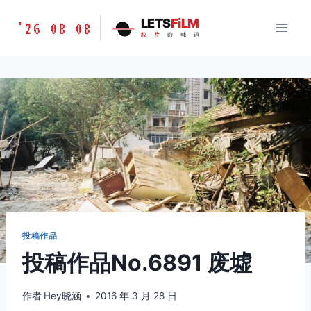
跳
胶
LETS
FiLM
'26 08 08
到
胶
片
的
味
道
片
内
的
容
味
道
LETSFILM
投稿作品
投稿作品No.6891 废墟
作者
Hey晓涵
2016 年 3 月 28 日